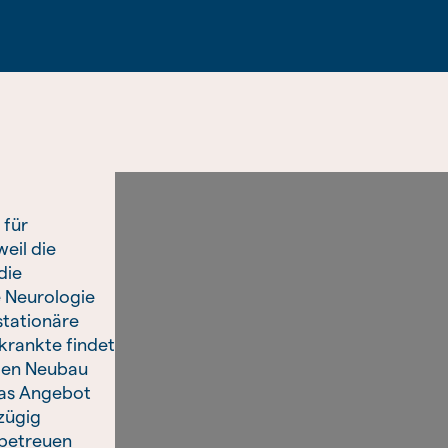
 für
eil die
die
 Neurologie
stationäre
krankte findet
nden Neubau
das Angebot
zügig
 betreuen