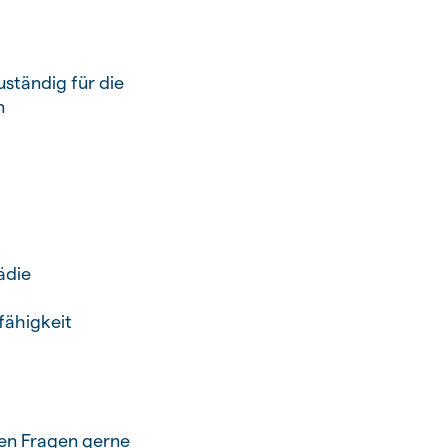
ständig für die
n
ädie
fähigkeit
hen Fragen gerne