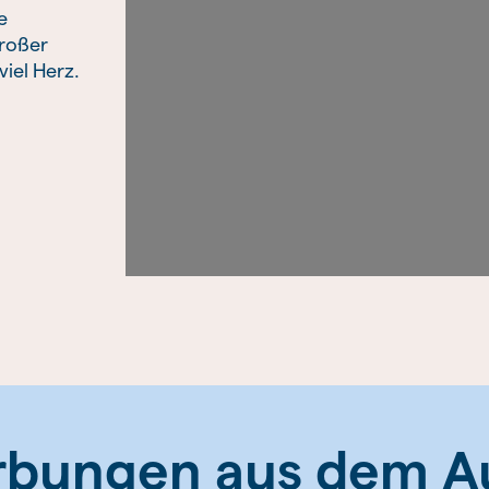
e
großer
iel Herz.
bungen aus dem A