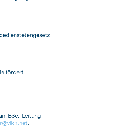
sbedienstetengesetz
ie fördert
n, BSc., Leitung
r@vlkh.net
.