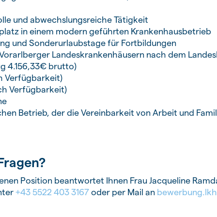
lle und abwechslungsreiche Tätigkeit
splatz in einem modern geführten Krankenhausbetrieb
zung und Sonderurlaubstage für Fortbildungen
en Vorarlberger Landeskrankenhäusern nach dem Lande
g 4.156,33€ brutto)
 Verfügbarkeit)
h Verfügbarkeit)
ne
chen Betrieb, der die Vereinbarkeit von Arbeit und Famil
Fragen?
enen Position beantwortet Ihnen Frau Jacqueline Ramda
nter
+43 5522 403 3167
oder per Mail an
bewerbung.lkh